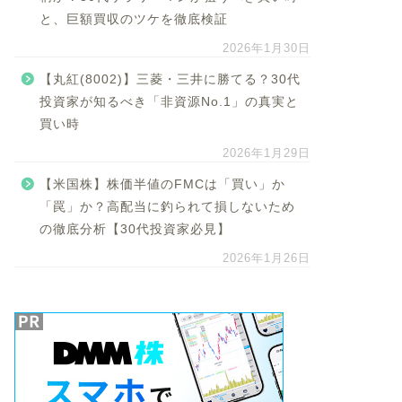
と、巨額買収のツケを徹底検証
2026年1月30日
【丸紅(8002)】三菱・三井に勝てる？30代
投資家が知るべき「非資源No.1」の真実と
買い時
2026年1月29日
【米国株】株価半値のFMCは「買い」か
「罠」か？高配当に釣られて損しないため
の徹底分析【30代投資家必見】
2026年1月26日