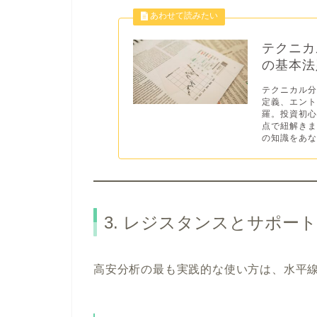
テクニカ
の基本法
テクニカル
定義、エント
羅。投資初
点で紐解き
の知識をあなた
3. レジスタンスとサポー
高安分析の最も実践的な使い方は、水平